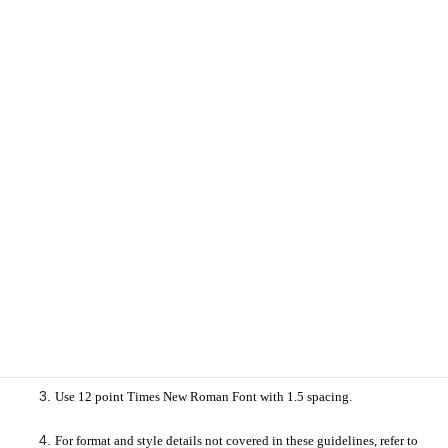
＜注意事項＞
・図表や写真の充分な画質（解像度）にご注意ください。
・カラー写真、図表はモノクロになります。
(
提出前にモノクロ印刷を
行い、ご確認ください。
)
・投稿原稿締め切りや校正締め切りを過ぎて提出された原稿は次回（来
年度発行）に送られます。
Submissions in English
As indicated above, you must submit in the same format as the
sample, which is a modified version of APA format.
Tables, figures and other graphics must be inserted into the document
in the format in which they will be published.
Use 12 point Times New Roman Font with 1.5 spacing.
For format and style details not covered in these guidelines, refer to