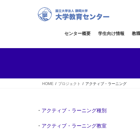
コ
ナ
ン
ビ
テ
ゲ
ン
ー
ツ
シ
センター概要
学生向け情報
教
へ
ョ
ス
ン
キ
に
ッ
移
プ
動
HOME
プロジェクト
アクティブ・ラーニング
・
アクティブ・ラーニング種別
・
アクティブ・ラーニング教室