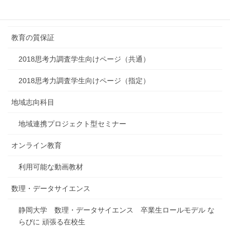
アクティブ・ラーニング教室
教育の質保証
2018思考力調査学生向けページ（共通）
2018思考力調査学生向けページ（指定）
地域志向科目
地域連携プロジェクト型セミナー
オンライン教育
利用可能な動画教材
数理・データサイエンス
静岡大学 数理・データサイエンス 卒業生ロールモデル な
らびに 頑張る在校生