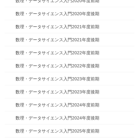
数理・データサイエンス入門2020年度前期
数理・データサイエンス入門2020年度後期
数理・データサイエンス入門2021年度前期
数理・データサイエンス入門2021年度後期
数理・データサイエンス入門2022年度前期
数理・データサイエンス入門2022年度後期
数理・データサイエンス入門2023年度前期
数理・データサイエンス入門2023年度後期
数理・データサイエンス入門2024年度前期
数理・データサイエンス入門2024年度後期
数理・データサイエンス入門2025年度前期