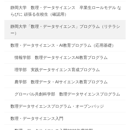
静岡大学 数理・データサイエンス 卒業生ロールモデル な
らびに 頑張る在校生（確認用）
静岡大学「数理・データサイエンス」プログラム（リテラシ
ー）
数理・データサイエンス・AI教育プログラム（応用基礎）
情報学部 数理データサイエンスAI教育プログラム
理学部 実践データサイエンス育成プログラム
農学部 数理データ・AIサイエンス教育プログラム
グローバル共創科学部 数理データサイエンスプログラム
数理データサイエンスプログラム・オープンバッジ
数理・データサイエンス入門