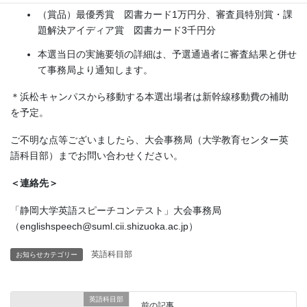
（賞品）最優秀賞 図書カード1万円分、審査員特別賞・課
題解決アイディア賞 図書カード3千円分
本選当日の実施要領の詳細は、予選通過者に審査結果と併せ
て事務局より通知します。
＊浜松キャンパスから移動する本選出場者は新幹線移動費の補助
を予定。
ご不明な点等ございましたら、大会事務局（大学教育センター英
語科目部）までお問い合わせください。
＜連絡先＞
「静岡大学英語スピーチコンテスト」大会事務局
（englishspeech@suml.cii.shizuoka.ac.jp）
英語科目部
お知らせカテゴリー
英語科目部
前の記事