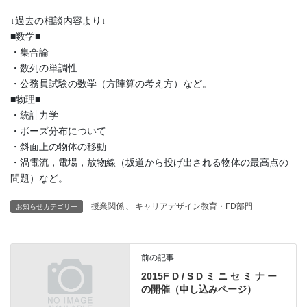
↓過去の相談内容より↓
■数学■
・集合論
・数列の単調性
・公務員試験の数学（方陣算の考え方）など。
■物理■
・統計力学
・ボーズ分布について
・斜面上の物体の移動
・渦電流，電場，放物線（坂道から投げ出される物体の最高点の
問題）など。
授業関係
、
キャリアデザイン教育・FD部門
お知らせカテゴリー
前の記事
2015F D / S D ミ ニ セ ミ ナ ー
の開催（申し込みページ）