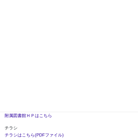
「勉強に関係するけど誰に聞けばいい…？」
大学院生チューターが、数学・物理・専門科目に関する皆さんの
相談に対応します。また、教養科目やＰＣの使い方、進路相談な
ど、大学生活の相談を受け付けます。平成２６年後学期は延べ５
０人以上が相談に訪れました。
静岡キャンパス
附属図書館５階ハーベストルーム
１６：００～１９：００
浜松キャンパス
S-Port２階
１６：００～１９：００
開催日
附属図書館ＨＰで確認してください
附属図書館ＨＰはこちら
チラシ
チラシはこちら(PDFファイル)