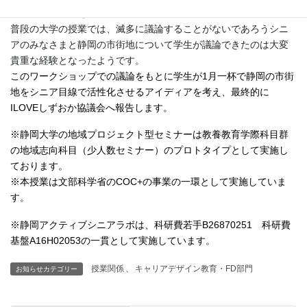
地の現状問題等を議論しました。
普段の大学の授業では、滅多に議論することがないであろうシニ
アのみなさまと静岡の市街地について学生が議論できたのは大変
貴重な経験となったようです。
このワークショップでの議論をもとに学生が1月一杯で静岡の市街
地をシニア目線で活性化させるアイディアを考え、最終的に
ILOVEしずおか協議会
へ報告します。
※静岡大学の地域プロジェクト型セミナーは教養教育学際科目群
の地域志向科目（少人数セミナー）のプロトタイプとして実施し
ております。
※本授業は文部科学省の
COC+
の事業の一環として実施していま
す。
※静岡アクティブシニアラボは、科研費若手B26870251 科研費
基盤A16H02053の一貫として実施しています。
授業関係
、
キャリアデザイン教育・FD部門
お知らせカテゴリー