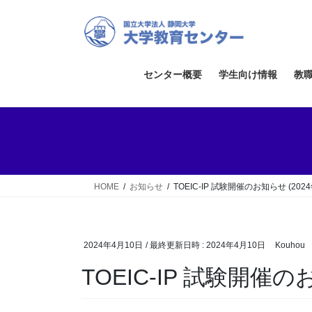
コ
ナ
ン
ビ
テ
ゲ
ン
ー
ツ
シ
センター概要
学生向け情報
教
へ
ョ
ス
ン
キ
に
ッ
移
プ
動
HOME
お知らせ
TOEIC-IP 試験開催のお知らせ (2024
2024年4月10日
/ 最終更新日時 :
2024年4月10日
Kouhou
TOEIC-IP 試験開催のお