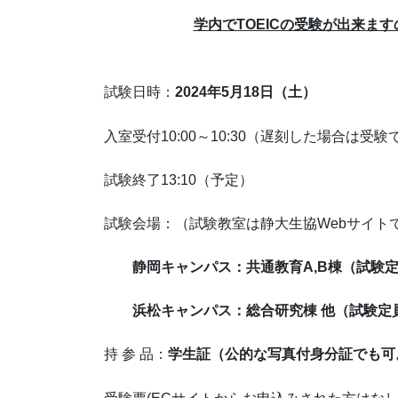
学内でTOEICの受験が出来ま
試験日時：
2024
年5月18日（土）
入室受付10:00～10:30（遅刻した場合は受
試験終了13:10（予定）
試験会場：（試験教室は静大生協Webサイト
静岡キャンパス：共通教育A,B棟（試験定員
浜松キャンパス：総合研究棟 他（試験定員
持 参 品：
学生証
（公的な写真付⾝分証でも可