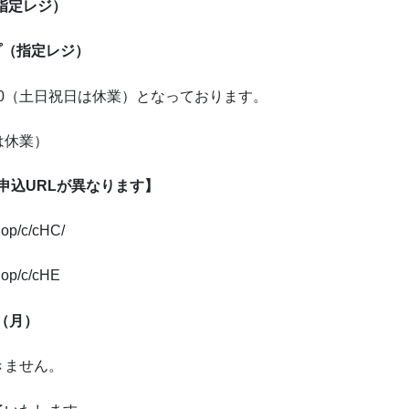
指定レジ）
プ（指定レジ）
:00（土日祝日は休業）となっております。
日は休業）
申込URLが異なります】
p/c/cHC/
p/c/cHE
日（月）
きません。