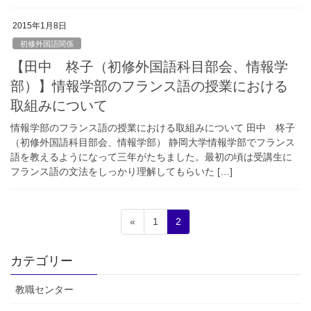
2015年1月8日
初修外国語関係
【田中 柊子（初修外国語科目部会、情報学
部）】情報学部のフランス語の授業における
取組みについて
情報学部のフランス語の授業における取組みについて 田中 柊子
（初修外国語科目部会、情報学部） 静岡大学情報学部でフランス
語を教えるようになって三年がたちました。最初の頃は受講生に
フランス語の文法をしっかり理解してもらいた […]
投
固
固
«
1
2
稿
定
定
ペ
ペ
の
カテゴリー
ー
ー
ペ
ジ
ジ
教職センター
ー