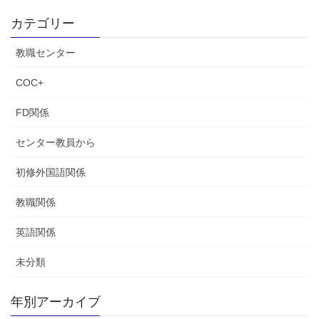
稿
ペ
ペ
の
カテゴリー
ー
ー
ペ
ジ
ジ
教職センター
ー
ジ
COC+
送
FD関係
り
センター教員から
初修外国語関係
教職関係
英語関係
未分類
年別アーカイブ