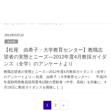
「教職志望者の実態とニーズ－2012年度4月教採ガイダンス（全
学）のアンケートより－」 _ （大学教育センター講師 松尾 由
希子） _ 平成25年度静岡県教員採用選考試験の受験者（中学、高
校）を対象に、4月19日に教採ガ […]
2012年5月1日
未分類
【松尾 由希子・大学教育センター】教職志
望者の実態とニーズ―2012年度4月教採ガイダ
ンス（全学）のアンケートより
教職志望者の実態とニーズ―2012年度4月教採ガイダンス（全学）
のアンケートより― 松尾 由希子（大学教育センター） 平成25
年度静岡県教員採用選考試験の受験者（中学、高校）を対象に、4
月19日に教採ガイダンスを開催し […]
投
固
固
1
2
»
定
定