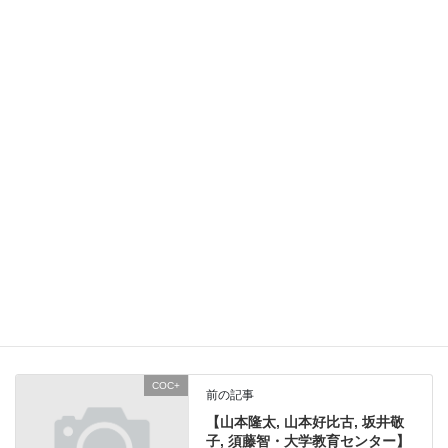
が，老人ホームの理想形ではないかと思いました。
_
本フィールド
ワークを境にし
て，このクラス
では，グループ
ごとに事例を検
討し，まとめる
段階に入っています。8月8日の最終発表会での成果は，フィール
ドワークでお世話になった方々にも感謝の気持ちを込めて報告し
ます。（文責：坂井）
COC+
カテゴリー
COC+
前の記事
【山本隆太, 山本好比古, 坂井敬
子, 須藤智・大学教育センター】