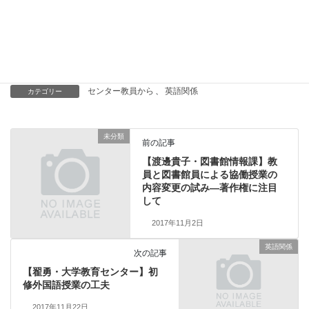
that’s the one’s that’s marked.
Steve: Tom, thanks a lot for your time.
Tom: My pleasure.
センター教員から
、
英語関係
カテゴリー
未分類
前の記事
【渡邊貴子・図書館情報課】教
員と図書館員による協働授業の
内容変更の試み―著作権に注目
して
2017年11月2日
英語関係
次の記事
【翟勇・大学教育センター】初
修外国語授業の工夫
2017年11月22日