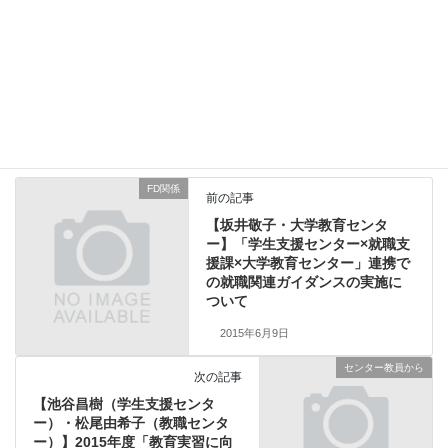
we really need to do is stop and ask ourselves (before we ever
pick up our phone):
“What do I NEED to do?”
センター教員から
カテゴリー
FD関係
前の記事
【坂井敬子・大学教育センタ
ー】「学生支援センター×就職支
援課×大学教育センター」連携で
の就職関連ガイダンスの実施に
ついて
2015年6月9日
センター教員から
次の記事
【池谷昌樹（学生支援センタ
ー）・松尾由希子（教職センタ
ー）】2015年度「教育実習に向