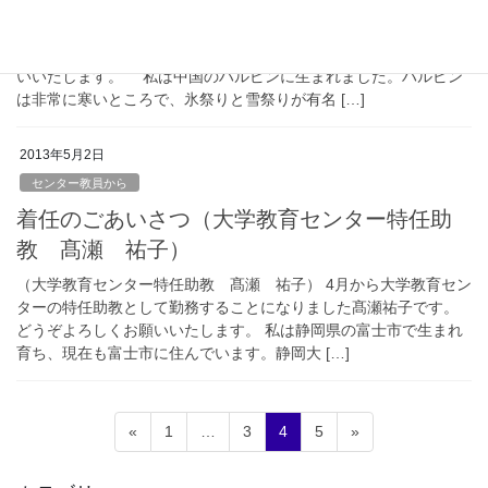
（大学教育センター講師 翟勇） 今年４月に大学教育センタ
ーの講師として着任しました翟たく勇と申します。よろしくお願
いいたします。 私は中国のハルピンに生まれました。ハルピン
は非常に寒いところで、氷祭りと雪祭りが有名 […]
2013年5月2日
センター教員から
着任のごあいさつ（大学教育センター特任助
教 髙瀬 祐子）
（大学教育センター特任助教 髙瀬 祐子） 4月から大学教育セン
ターの特任助教として勤務することになりました髙瀬祐子です。
どうぞよろしくお願いいたします。 私は静岡県の富士市で生まれ
育ち、現在も富士市に住んでいます。静岡大 […]
投
固
固
固
固
«
1
…
3
4
5
»
稿
定
定
定
定
ペ
ペ
ペ
ペ