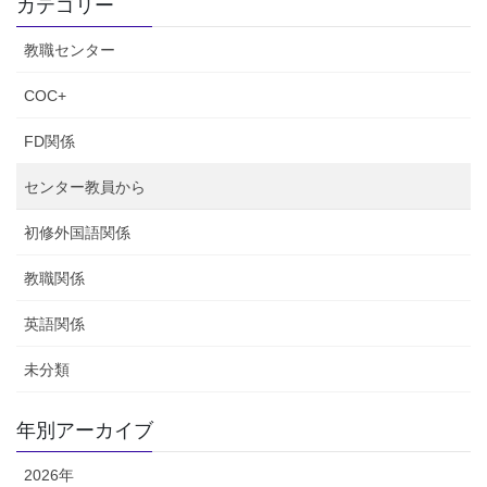
の
カテゴリー
ー
ー
ー
ー
ペ
ジ
ジ
ジ
ジ
教職センター
ー
ジ
COC+
送
FD関係
り
センター教員から
初修外国語関係
教職関係
英語関係
未分類
年別アーカイブ
2026年