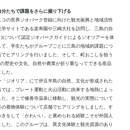
自分たちで課題をさらに掘り下げる
スコの世界ジオパーク登録に向けた観光振興と地域活性
見学サイトである楽寿園や三嶋大社を訪問し、三島の自
祭り)について認定ジオパークガイドによるジオツアーを体
して、学生たちがグループごとに三島の地域的課題につ
店でヒアリングを行いました。そして、町おこしを狙う
元の歴史や文化、自然や農業が折り重なってできる産品
ました。
ー「ジオリア」にて伊豆半島の自然、文化が形成された
島では，プレート運動と火山活動に由来する地熱によっ
した。そこで修善寺温泉に移動し、観光の実態について
客の着物体験について店舗でヒアリングをしました。す
歩きをして「かわいい」と褒められる経験こそが外国人
ました。このグループは、異文化体験と観光資源のあり