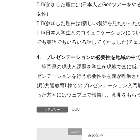
 ▶(参加した理由は)日本人とGeoツアー
女性)
 ▶(参加した理由は)新しい場所を見たかった
 ▶(日本人学生とのコミュニケーションにつ
でも英語でもいろいろ話してくれました(チェ
4. プレゼンテーションの必要性を地域の中
＿
静岡県の現状と課題を学生が現地で直に感
ゼンテーションを行う必要性や意義が理解され
(月)共通教育L棟でのプレゼンテーション入
った方々にはウェブ上で報告し、意見をもら
COC+
カテゴリー
COC+
前の記事