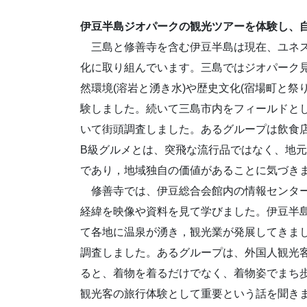
伊豆半島ジオパークの観光ツアーを体験し、
＿
三島と修善寺を含む伊豆半島は現在、ユネ
化に取り組んでいます。三島ではジオパーク
然環境(溶岩と湧き水)や歴史文化(宿場町と
験しました。続いて三島市内をフィールドと
いて街頭調査しました。あるグループは飲食
B級グルメとは、突飛な流行品ではなく、地
であり，地域独自の価値があることに気づき
＿
修善寺では、伊豆総合会館内の情報センタ
経緯を映像や資料を見て学びました。伊豆半
て各地に温泉が湧き，観光業が発展してきま
調査しました。あるグループは、外国人観光
ると、着物を着るだけでなく、着物姿でまち
観光客の旅行体験として重要という話を聞き