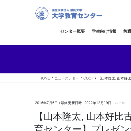
コ
ナ
ン
ビ
テ
ゲ
ン
ー
ツ
シ
センター概要
学生向け情報
教
へ
ョ
ス
ン
キ
に
ッ
移
プ
動
HOME
ニュースレター
COC+
【山本隆太, 山本好
2016年7月6日
/ 最終更新日時 :
2022年12月19日
admin
【山本隆太, 山本好比古
育センター】プレゼン