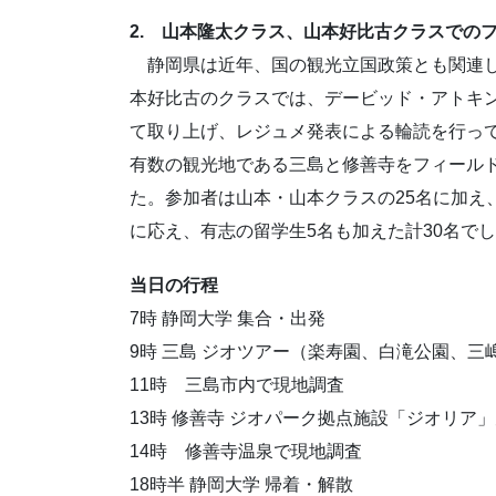
2. 山本隆太クラス、山本好比古クラスでの
＿
静岡県は近年、国の観光立国政策とも関連
本好比古のクラスでは、デービッド・アトキン
て取り上げ、レジュメ発表による輪読を行っ
有数の観光地である三島と修善寺をフィール
た。参加者は山本・山本クラスの25名に加え
に応え、有志の留学生5名も加えた計30名で
当日の行程
7時 静岡大学 集合・出発
9時 三島 ジオツアー（楽寿園、白滝公園、三
11時 三島市内で現地調査
13時 修善寺 ジオパーク拠点施設「ジオリア
14時 修善寺温泉で現地調査
18時半 静岡大学 帰着・解散