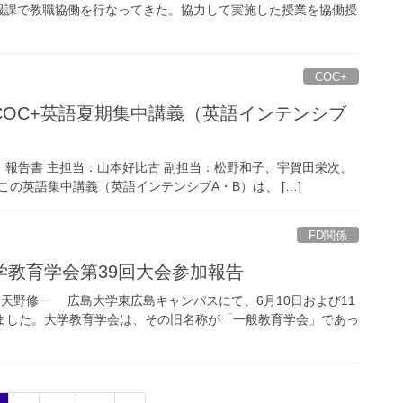
報課で教職協働を行なってきた。協力して実施した授業を協働授
COC+
OC+英語夏期集中講義（英語インテンシブ
）報告書 主担当：山本好比古 副担当：松野和子、宇賀田栄次、
この英語集中講義（英語インテンシブA・B）は、 […]
FD関係
教育学会第39回大会参加報告
 天野修一 広島大学東広島キャンパスにて、6月10日および11
ました。大学教育学会は、その旧名称が「一般教育学会」であっ