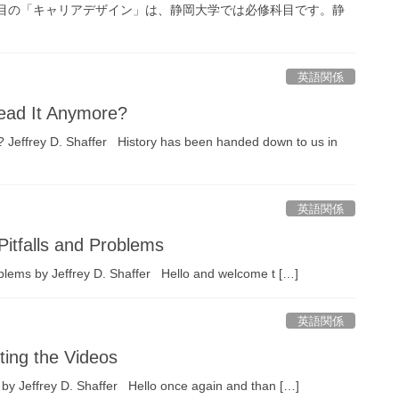
目の「キャリアデザイン」は、静岡大学では必修科目です。静
英語関係
ad It Anymore?
effrey D. Shaffer History has been handed down to us in
英語関係
itfalls and Problems
blems by Jeffrey D. Shaffer Hello and welcome t […]
英語関係
ing the Videos
by Jeffrey D. Shaffer Hello once again and than […]