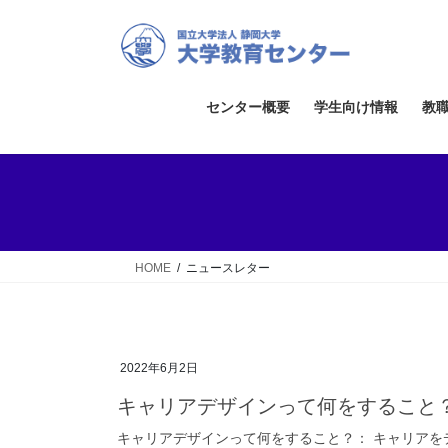
コ
ナ
ン
ビ
テ
ゲ
ン
ー
ツ
シ
センター概要
学生向け情報
教
へ
ョ
ス
ン
キ
に
ッ
移
プ
動
HOME
ニュースレター
2022年6月2日
キャリアデザインって何をすること
キャリアデザインって何をすること？： キャリアを