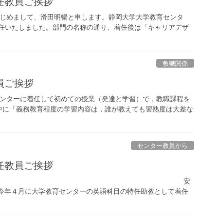
任教員ご挨拶
はじめまして、滑田明暢と申します。静岡大学大学教育センタ
着任いたしました。部門の名称の通り、着任後は「キャリアデザ
教職関係
員ご挨拶
センターに着任して初めての授業（発達と学習）で，教職課程を
中に「義務教育程度の学習内容は，誰が教えても習熟度は大差な
センター教員から
任教員ご挨拶
ご挨拶 安
今年４月に大学教育センターの英語科目の特任助教として着任