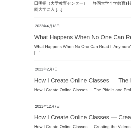
田明暢（大学教育センター） 静岡大学全学教育科
岡大学に入 […]
2022年4月18日
What Happens When No One Can Re
What Happens When No One Can Read It Anymore? J
[…]
2022年2月7日
How I Create Online Classes — The P
How I Create Online Classes — The Pitfalls and Pro
2021年12月7日
How I Create Online Classes — Creat
How I Create Online Classes — Creating the Videos 